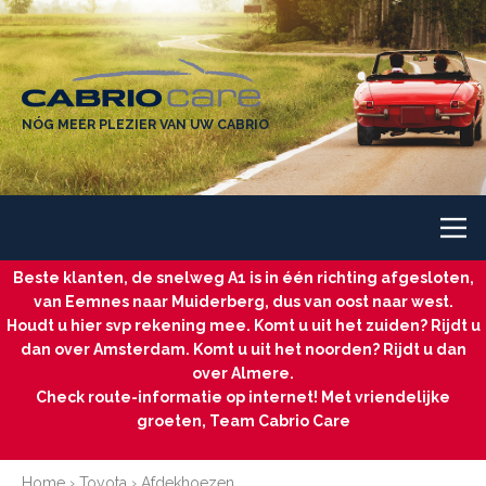
NÓG MEER PLEZIER VAN UW CABRIO
Beste klanten, de snelweg A1 is in één richting afgesloten,
van Eemnes naar Muiderberg, dus van oost naar west.
Houdt u hier svp rekening mee. Komt u uit het zuiden? Rijdt u
dan over Amsterdam. Komt u uit het noorden? Rijdt u dan
over Almere.
Check route-informatie op internet! Met vriendelijke
groeten, Team Cabrio Care
Home
›
Toyota
›
Afdekhoezen