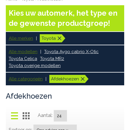
Kies uw automerk, het type en
de gewenste productgroep!
Alle merken
Toyota
Alle modellen
Toyota Aygo cabrio X-Otic
Toyota Celica
Toyota MR2
Toyota overige modellen
Alle categorieën
Afdekhoezen
Afdekhoezen
Aantal:
Sorteer op: