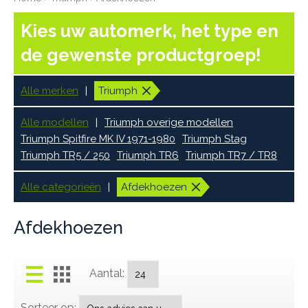
Kies uw automerk, het type en
de gewenste productgroep!
Alle merken
Triumph
Alle modellen
Triumph overige modellen
Triumph Spitfire MK IV 1971-1980
Triumph Stag
Triumph TR5 / 250
Triumph TR6
Triumph TR7 / TR8
Alle categorieën
Afdekhoezen
Afdekhoezen
Aantal:
Sorteer op: