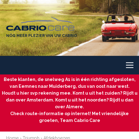
NÓG MEER PLEZIER VAN UW CABRIO
Beste klanten, de snelweg A1 is in één richting afgesloten,
van Eemnes naar Muiderberg, dus van oost naar west.
Houdt u hier svp rekening mee. Komt u uit het zuiden? Rijdt u
dan over Amsterdam. Komt u uit het noorden? Rijdt u dan
over Almere.
Check route-informatie op internet! Met vriendelijke
groeten, Team Cabrio Care
Home
›
Triumph
›
Afdekhoezen