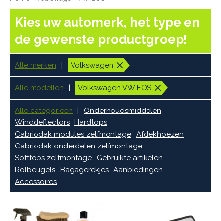
Kies uw automerk, het type en
de gewenste productgroep!
Alle merken
Volkswagen
Alle modellen
Volkswagen VW EOS
Alle categorieën
Onderhoudsmiddelen
Winddeflectors
Hardtops
Cabriodak modules zelfmontage
Afdekhoezen
Cabriodak onderdelen zelfmontage
Softtops zelfmontage
Gebruikte artikelen
Rolbeugels
Bagagerekjes
Aanbiedingen
Accessoires