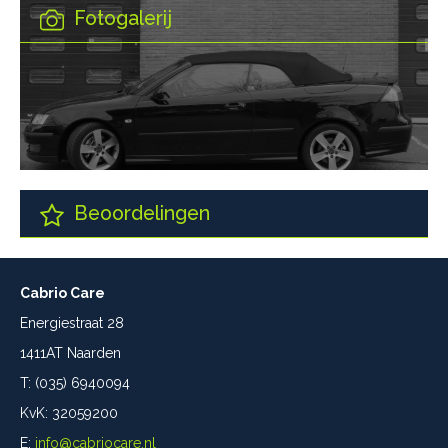
Fotogalerij
Beoordelingen
Cabrio Care
Energiestraat 28
1411AT Naarden
T: (035) 6940094
KvK: 32059200
E:
info@cabriocare.nl