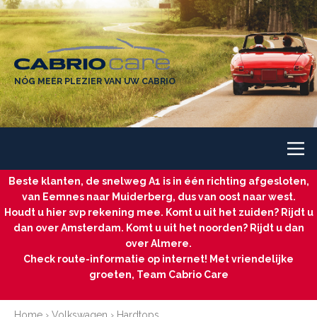
NÓG MEER PLEZIER VAN UW CABRIO
Beste klanten, de snelweg A1 is in één richting afgesloten,
van Eemnes naar Muiderberg, dus van oost naar west.
Houdt u hier svp rekening mee. Komt u uit het zuiden? Rijdt u
dan over Amsterdam. Komt u uit het noorden? Rijdt u dan
over Almere.
Check route-informatie op internet! Met vriendelijke
groeten, Team Cabrio Care
Home
›
Volkswagen
›
Hardtops