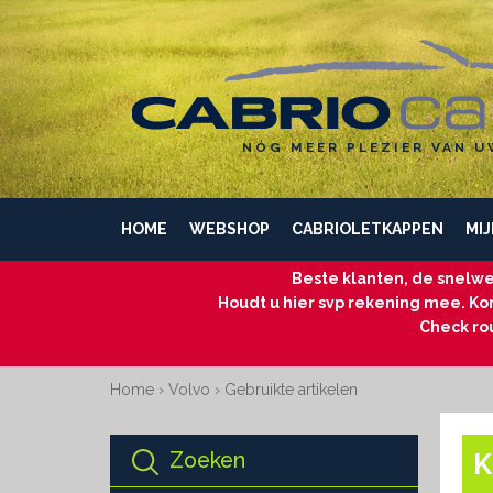
NÓG MEER PLEZIER VAN U
HOME
WEBSHOP
CABRIOLETKAPPEN
MIJ
Beste klanten, de snelwe
Houdt u hier svp rekening mee. Kom
Check ro
Home
›
Volvo
›
Gebruikte artikelen
Zoeken
K