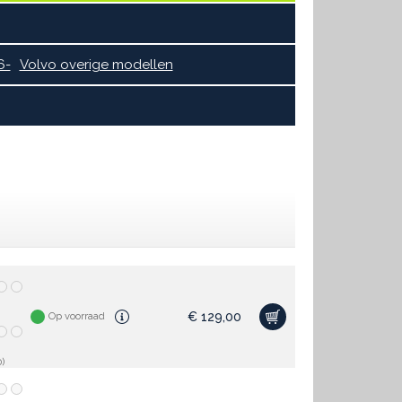
6-
Volvo overige modellen
€
129,00
Op voorraad
)