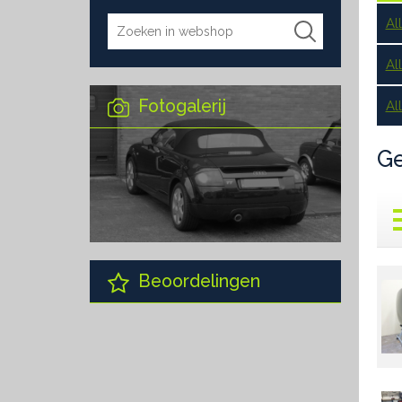
Al
Al
Fotogalerij
Al
Ge
Beoordelingen