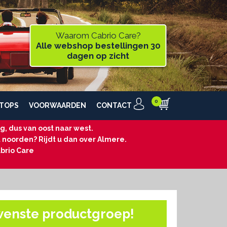
Waarom Cabrio Care?
Alle webshop bestellingen 30
dagen op zicht
TOPS
VOORWAARDEN
CONTACT
, dus van oost naar west.
t noorden? Rijdt u dan over Almere.
brio Care
wenste productgroep!