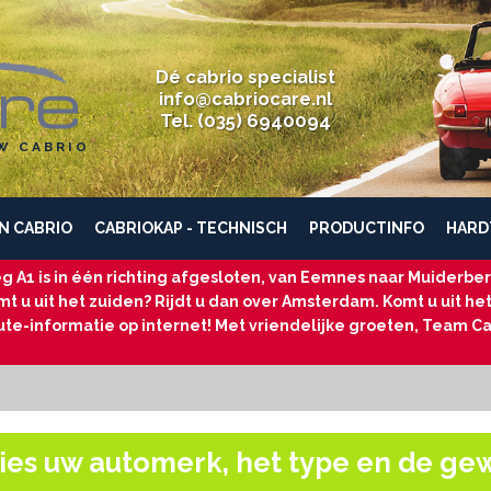
Dé cabrio specialist
info@cabriocare.nl
Tel. (035) 6940094
W CABRIO
N CABRIO
CABRIOKAP - TECHNISCH
PRODUCTINFO
HARD
g A1 is in één richting afgesloten, van Eemnes naar Muiderberg
t u uit het zuiden? Rijdt u dan over Amsterdam. Komt u uit he
ute-informatie op internet! Met vriendelijke groeten, Team Ca
ies uw automerk, het type en de ge