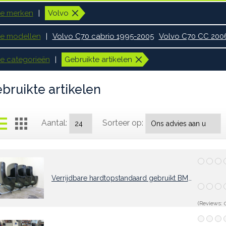
le merken
Volvo
le modellen
Volvo C70 cabrio 1995-2005
Volvo C70 CC 200
le categorieën
Gebruikte artikelen
bruikte artikelen
Aantal:
Sorteer op:
Verrijdbare hardtopstandaard gebruikt BMW
(Reviews: 0