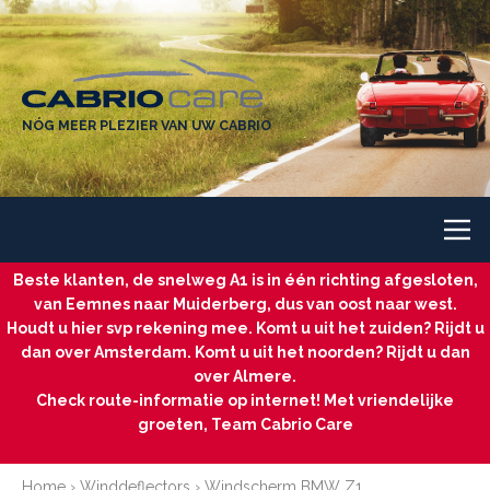
NÓG MEER PLEZIER VAN UW CABRIO
Beste klanten, de snelweg A1 is in één richting afgesloten,
van Eemnes naar Muiderberg, dus van oost naar west.
Houdt u hier svp rekening mee. Komt u uit het zuiden? Rijdt u
dan over Amsterdam. Komt u uit het noorden? Rijdt u dan
over Almere.
Check route-informatie op internet! Met vriendelijke
groeten, Team Cabrio Care
Home
›
Winddeflectors
›
Windscherm BMW Z1