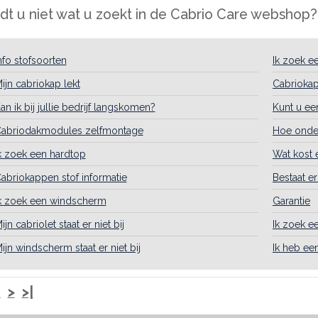
dt u niet wat u zoekt in de Cabrio Care webshop?
nfo stofsoorten
Ik zoek e
ijn cabriokap lekt
Cabrioka
an ik bij jullie bedrijf langskomen?
Kunt u ee
abriodakmodules zelfmontage
Hoe onder
k zoek een hardtop
Wat kost 
abriokappen stof informatie
Bestaat e
k zoek een windscherm
Garantie
ijn cabriolet staat er niet bij
Ik zoek e
ijn windscherm staat er niet bij
Ik heb ee
2
>
>|