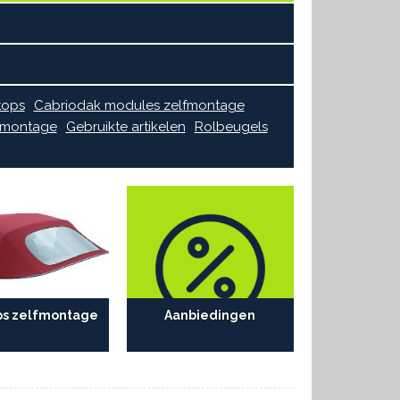
tops
Cabriodak modules zelfmontage
lfmontage
Gebruikte artikelen
Rolbeugels
ps zelfmontage
Aanbiedingen