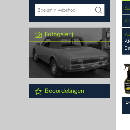
Al
Al
Fotogalerij
Al
Af
Ba
Beoordelingen
O