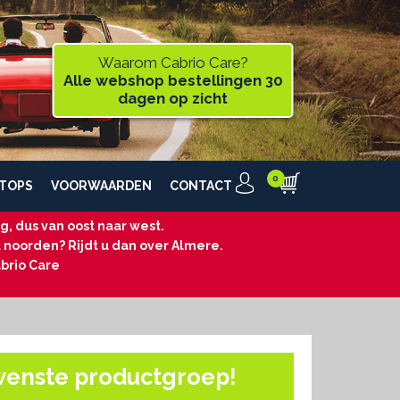
Waarom Cabrio Care?
Alle webshop bestellingen 30
dagen op zicht
TOPS
VOORWAARDEN
CONTACT
, dus van oost naar west.
t noorden? Rijdt u dan over Almere.
brio Care
wenste productgroep!