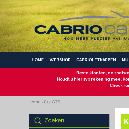
NÓG MEER PLEZIER VAN U
HOME
WEBSHOP
CABRIOLETKAPPEN
MIJ
Beste klanten, de snelwe
Houdt u hier svp rekening mee. Kom
Check ro
Home
›
812 GTS
Zoeken
K