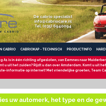
Dé cabrio specialist
info@cabriocare.nl
Tel. (035) 6940094
W CABRIO
N CABRIO
CABRIOKAP - TECHNISCH
PRODUCTINFO
HARD
g A1 is in één richting afgesloten, van Eemnes naar Muiderberg
t u uit het zuiden? Rijdt u dan over Amsterdam. Komt u uit he
ute-informatie op internet! Met vriendelijke groeten, Team Ca
ies uw automerk, het type en de ge