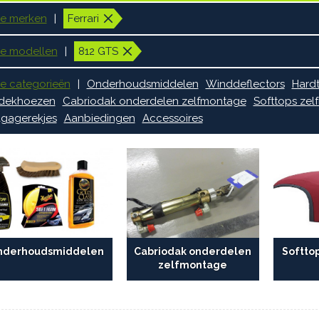
le merken
Ferrari
le modellen
812 GTS
le categorieën
Onderhoudsmiddelen
Winddeflectors
Hard
dekhoezen
Cabriodak onderdelen zelfmontage
Softtops ze
gagerekjes
Aanbiedingen
Accessoires
nderhoudsmiddelen
Cabriodak onderdelen
Softto
zelfmontage