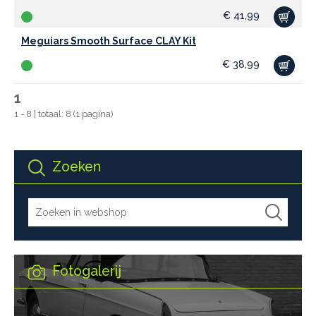
€
41,99
Meguiars Smooth Surface CLAY Kit
€
38,99
1
1 - 8 | totaal: 8 (1 pagina)
Zoeken
Fotogalerij