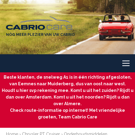
NÓG MEER PLEZIER VAN UW CABRIO
Beste klanten, de snelweg A1 is in één richting afgesloten,
van Eemnes naar Muiderberg, dus van oost naar west.
Houdt u hier svp rekening mee. Komt u uit het zuiden? Rijdt u
dan over Amsterdam. Komt u uit het noorden? Rijdt u dan
over Almere.
Check route-informatie op internet! Met vriendelijke
groeten, Team Cabrio Care
Home
›
Chrysler PT Cruiser
›
Onderhoudsmiddelen