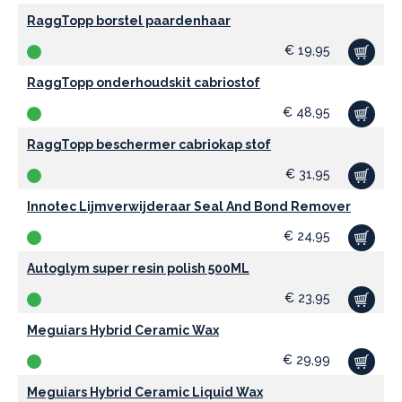
RaggTopp borstel paardenhaar
€
19,95
RaggTopp onderhoudskit cabriostof
€
48,95
RaggTopp beschermer cabriokap stof
€
31,95
Innotec Lijmverwijderaar Seal And Bond Remover
€
24,95
Autoglym super resin polish 500ML
€
23,95
Meguiars Hybrid Ceramic Wax
€
29,99
Meguiars Hybrid Ceramic Liquid Wax