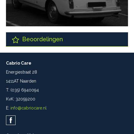
Beoordelingen
Cabrio Care
Energiestraat 28
1411AT Naarden
T: (035) 6940094
KvK: 32059200
E:
info@cabriocare.nl