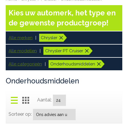
Kies uw automerk, het type en
de gewenste productgroep!
Alle merken
Chrysler
Alle modellen
Chrysler PT Cruiser
Alle categorieën
Onderhoudsmiddelen
Onderhoudsmiddelen
Aantal:
Sorteer op: