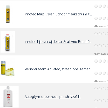
Innotec Multi Clean Schoonmaakschuim 600ml
(Reviews: 0
Innotec Lijmverwijderaar Seal And Bond Remover
(Reviews: 0
Wonderzeem Aquatec, streeploos zemen gewassen auto
(Reviews: 0
Autoglym super resin polish 500ML