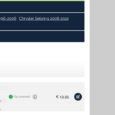
1996-2006
Chrysler Sebring 2008-2010
€
19,95
Op voorraad
)