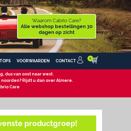
Waarom Cabrio Care?
Alle webshop bestellingen 30
dagen op zicht
TOPS
VOORWAARDEN
CONTACT
, dus van oost naar west.
t noorden? Rijdt u dan over Almere.
brio Care
wenste productgroep!