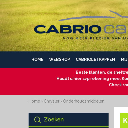
NÓG MEER PLEZIER VAN U
HOME
WEBSHOP
CABRIOLETKAPPEN
MIJ
Beste klanten, de snelwe
Houdt u hier svp rekening mee. Kom
Check ro
Home
›
Chrysler
›
Onderhoudsmiddelen
Zoeken
K