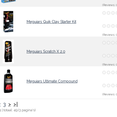
(Reviews: 0
Meguiars Quik Clay Starter Kit
(Reviews: 0
Meguiars Scratch X 2.0
(Reviews: 0
Meguiars Ultimate Compound
(Reviews: 0
2
3
>
>|
4 | totaal: 49 (3 pagina's)