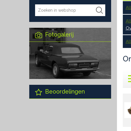
Al
Al
Ov
Fotogalerij
Al
O
Beoordelingen