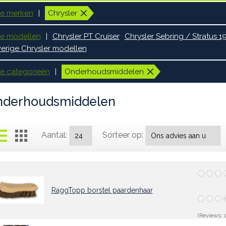
le merken
Chrysler
le modellen
Chrysler PT Cruiser
Chrysler Sebring / Stratus 
erige Chrysler modellen
le categorieën
Onderhoudsmiddelen
nderhoudsmiddelen
Aantal:
Sorteer op:
RaggTopp borstel paardenhaar
(Reviews: 1