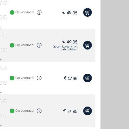
€
48,95
Op voorraad
)
€
40,95
Op voorraad
Geschikt voor vinyl
cabriodaken
)
€
17,95
Op voorraad
)
€
31,95
Op voorraad
)