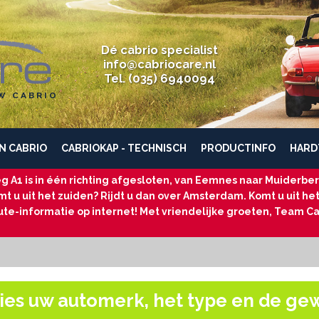
Dé cabrio specialist
info@cabriocare.nl
Tel. (035) 6940094
W CABRIO
N CABRIO
CABRIOKAP - TECHNISCH
PRODUCTINFO
HARD
g A1 is in één richting afgesloten, van Eemnes naar Muiderberg
t u uit het zuiden? Rijdt u dan over Amsterdam. Komt u uit he
ute-informatie op internet! Met vriendelijke groeten, Team Ca
ies uw automerk, het type en de ge