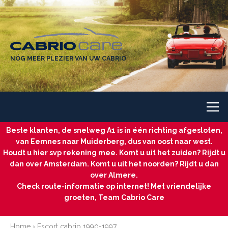
NÓG MEER PLEZIER VAN UW CABRIO
Beste klanten, de snelweg A1 is in één richting afgesloten,
van Eemnes naar Muiderberg, dus van oost naar west.
Houdt u hier svp rekening mee. Komt u uit het zuiden? Rijdt u
dan over Amsterdam. Komt u uit het noorden? Rijdt u dan
over Almere.
Check route-informatie op internet! Met vriendelijke
groeten, Team Cabrio Care
Home
›
Escort cabrio 1990-1997