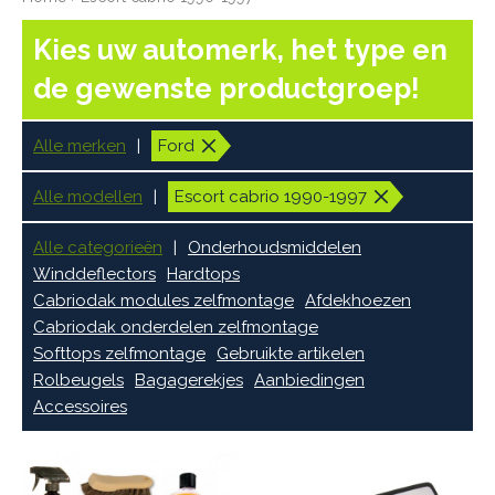
Kies uw automerk, het type en
de gewenste productgroep!
Alle merken
Ford
Alle modellen
Escort cabrio 1990-1997
Alle categorieën
Onderhoudsmiddelen
Winddeflectors
Hardtops
Cabriodak modules zelfmontage
Afdekhoezen
Cabriodak onderdelen zelfmontage
Softtops zelfmontage
Gebruikte artikelen
Rolbeugels
Bagagerekjes
Aanbiedingen
Accessoires