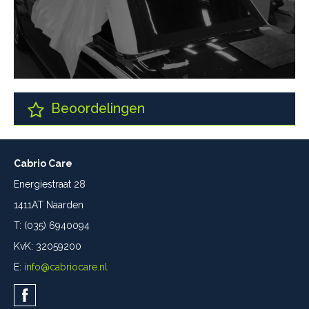
Beoordelingen
Cabrio Care
Energiestraat 28
1411AT Naarden
T: (035) 6940094
KvK: 32059200
E:
info@cabriocare.nl