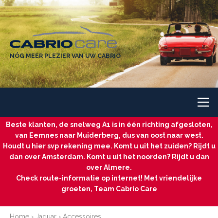
NÓG MEER PLEZIER VAN UW CABRIO
Beste klanten, de snelweg A1 is in één richting afgesloten,
van Eemnes naar Muiderberg, dus van oost naar west.
Houdt u hier svp rekening mee. Komt u uit het zuiden? Rijdt u
dan over Amsterdam. Komt u uit het noorden? Rijdt u dan
over Almere.
Check route-informatie op internet! Met vriendelijke
groeten, Team Cabrio Care
Home
›
Jaguar
›
Accessoires