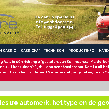
Dé cabrio specialist
info@cabriocare.nl
Tel. (035) 6940094
W CABRIO
N CABRIO
CABRIOKAP - TECHNISCH
PRODUCTINFO
HARD
g A1 is in één richting afgesloten, van Eemnes naar Muiderberg
t u uit het zuiden? Rijdt u dan over Amsterdam. Komt u uit he
ute-informatie op internet! Met vriendelijke groeten, Team Ca
ies uw automerk, het type en de ge