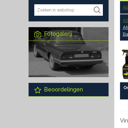
Al
Al
Af
Fotogalerij
Ba
O
Beoordelingen
Vin