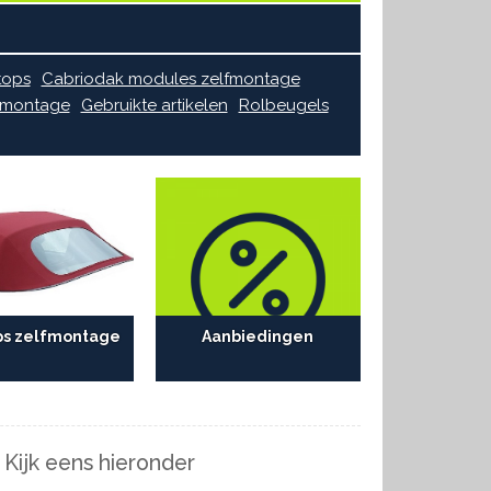
tops
Cabriodak modules zelfmontage
lfmontage
Gebruikte artikelen
Rolbeugels
ps zelfmontage
Aanbiedingen
 Kijk eens hieronder