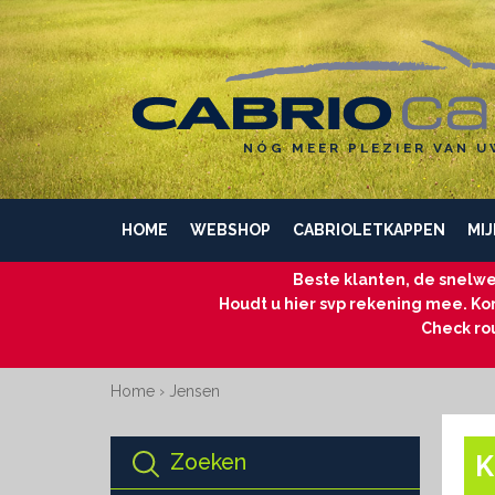
NÓG MEER PLEZIER VAN U
HOME
WEBSHOP
CABRIOLETKAPPEN
MIJ
Beste klanten, de snelwe
Houdt u hier svp rekening mee. Kom
Check ro
Home
›
Jensen
Zoeken
K