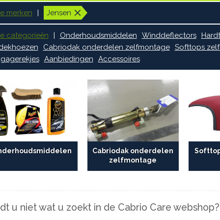
le merken
Jensen
le categorieën
Onderhoudsmiddelen
Winddeflectors
Hard
dekhoezen
Cabriodak onderdelen zelfmontage
Softtops ze
gagerekjes
Aanbiedingen
Accessoires
nderhoudsmiddelen
Cabriodak onderdelen
Softto
zelfmontage
dt u niet wat u zoekt in de Cabrio Care webshop?