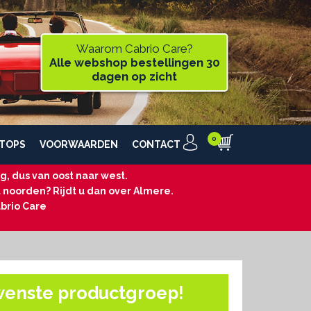
Waarom Cabrio Care?
Alle webshop bestellingen 30
dagen op zicht
TOPS
VOORWAARDEN
CONTACT
, dus van oost naar west.
t noorden? Rijdt u dan over Almere.
brio Care
wenste productgroep!