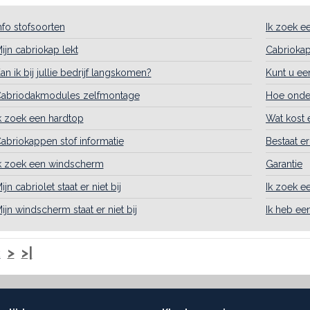
nfo stofsoorten
Ik zoek e
ijn cabriokap lekt
Cabrioka
an ik bij jullie bedrijf langskomen?
Kunt u ee
abriodakmodules zelfmontage
Hoe onder
k zoek een hardtop
Wat kost 
abriokappen stof informatie
Bestaat e
k zoek een windscherm
Garantie
ijn cabriolet staat er niet bij
Ik zoek e
ijn windscherm staat er niet bij
Ik heb ee
2
>
>|