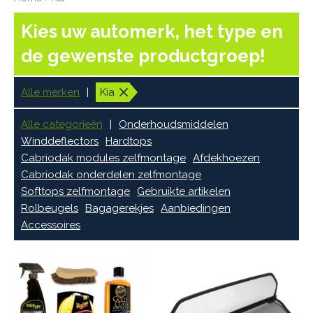
Kies uw automerk, het type en
de gewenste productgroep!
Alle merken
Kia
Alle categorieën
Onderhoudsmiddelen
Winddeflectors
Hardtops
Cabriodak modules zelfmontage
Afdekhoezen
Cabriodak onderdelen zelfmontage
Softtops zelfmontage
Gebruikte artikelen
Rolbeugels
Bagagerekjes
Aanbiedingen
Accessoires