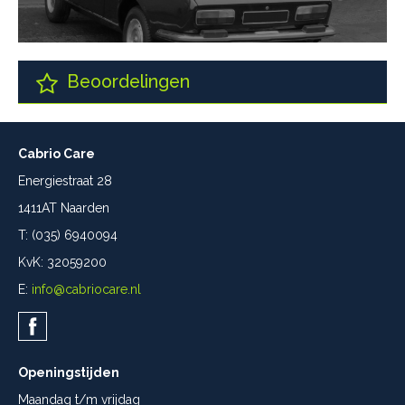
Beoordelingen
Cabrio Care
Energiestraat 28
1411AT Naarden
T: (035) 6940094
KvK: 32059200
E:
info@cabriocare.nl
Openingstijden
Maandag t/m vrijdag