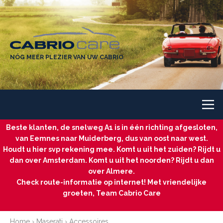
NÓG MEER PLEZIER VAN UW CABRIO
Beste klanten, de snelweg A1 is in één richting afgesloten,
van Eemnes naar Muiderberg, dus van oost naar west.
Houdt u hier svp rekening mee. Komt u uit het zuiden? Rijdt u
dan over Amsterdam. Komt u uit het noorden? Rijdt u dan
over Almere.
Check route-informatie op internet! Met vriendelijke
groeten, Team Cabrio Care
Home
›
Maserati
›
Accessoires