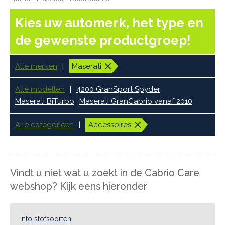
Kies uw automerk, het type en
de gewenste productgroep!
Alle merken
Maserati
Alle modellen
4200 GranSport Spyder
Maserati BiTurbo
Maserati GranCabrio vanaf 2010
Alle categorieën
Accessoires
Vindt u niet wat u zoekt in de Cabrio Care
webshop? Kijk eens hieronder
Info stofsoorten