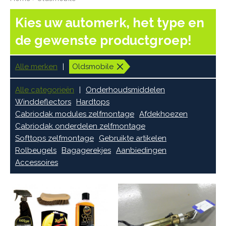
Kies uw automerk, het type en
de gewenste productgroep!
Alle merken
Oldsmobile
Alle categorieën
Onderhoudsmiddelen
Winddeflectors
Hardtops
Cabriodak modules zelfmontage
Afdekhoezen
Cabriodak onderdelen zelfmontage
Softtops zelfmontage
Gebruikte artikelen
Rolbeugels
Bagagerekjes
Aanbiedingen
Accessoires