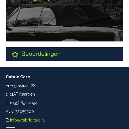
Beoordelingen
Cabrio Care
Energiestraat 28
1411AT Naarden
T: (035) 6940094
KvK: 32059200
E:
info@cabriocare.nl