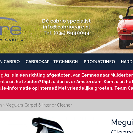
Dé cabrio specialist
info@cabriocare.nl
Tel. (035) 6940094
W CABRIO
N CABRIO
CABRIOKAP - TECHNISCH
PRODUCTINFO
HARD
g A1 is in één richting afgesloten, van Eemnes naar Muiderberg
t u uit het zuiden? Rijdt u dan over Amsterdam. Komt u uit he
ute-informatie op internet! Met vriendelijke groeten, Team Ca
n
›
Meguiars Carpet & Interior Cleaner
Meguia
Clean