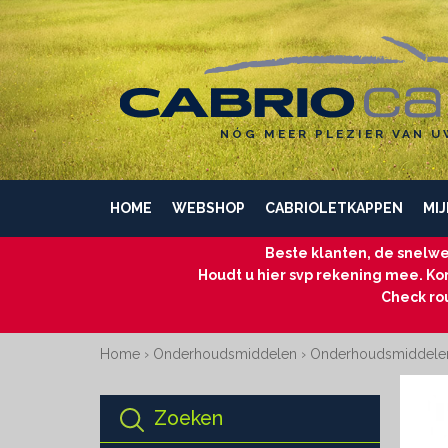
NÓG MEER PLEZIER VAN U
HOME
WEBSHOP
CABRIOLETKAPPEN
MIJ
Beste klanten, de snelwe
Houdt u hier svp rekening mee. Kom
Check ro
Home
›
Onderhoudsmiddelen
›
Onderhoudsmiddele
Zoeken