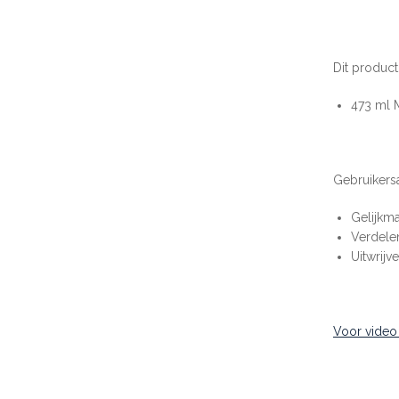
Dit product
473 ml 
Gebruikers
Gelijkma
Verdele
Uitwrij
Voor video k