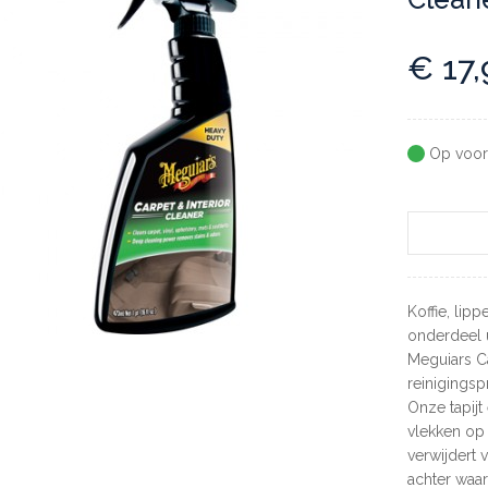
€
17,
Op voor
Koffie, lip
onderdeel u
Meguiars Ca
reinigingsp
Onze tapijt
vlekken op
verwijdert 
achter waar