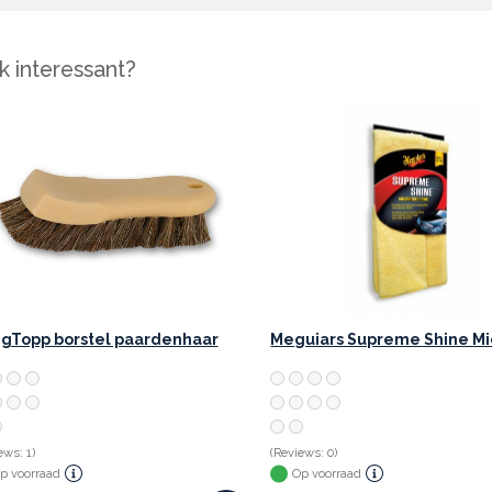
 interessant?
gTopp borstel paardenhaar
ews: 1)
(Reviews: 0)
p voorraad
Op voorraad