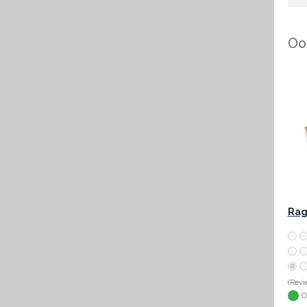
Ook
Rag
(Revi
O