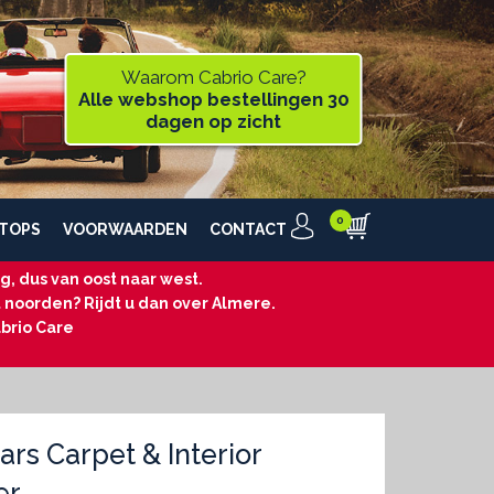
Waarom Cabrio Care?
Alle webshop bestellingen 30
dagen op zicht
TOPS
VOORWAARDEN
CONTACT
, dus van oost naar west.
t noorden? Rijdt u dan over Almere.
brio Care
rs Carpet & Interior
er