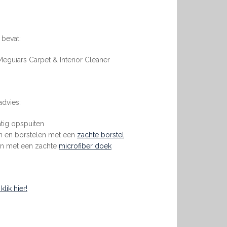
 bevat:
Meguiars Carpet & Interior Cleaner
advies:
tig opspuiten
n en borstelen met een
zachte borstel
ven met een zachte
microfiber doek
lik hier!