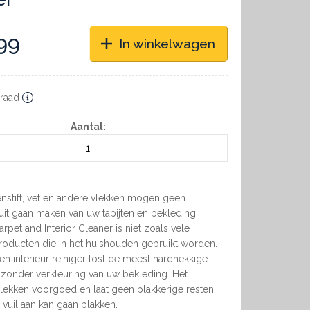
99
In winkelwagen
raad
Aantal:
penstift, vet en andere vlekken mogen geen
it gaan maken van uw tapijten en bekleding.
rpet and Interior Cleaner is niet zoals vele
roducten die in het huishouden gebruikt worden.
 en interieur reiniger lost de meest hardnekkige
 zonder verkleuring van uw bekleding. Het
vlekken voorgoed en laat geen plakkerige resten
 vuil aan kan gaan plakken.