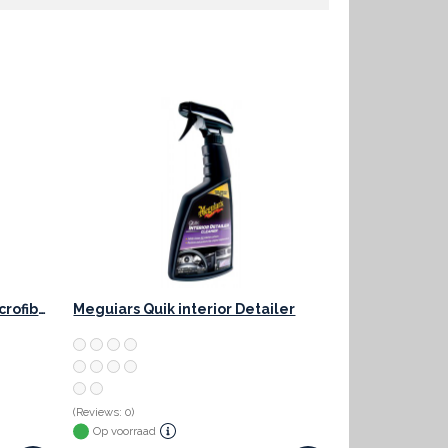
Meguiars Supreme Shine Microfiber
Meguiars Quik interior Detailer
(Reviews: 0)
Op voorraad