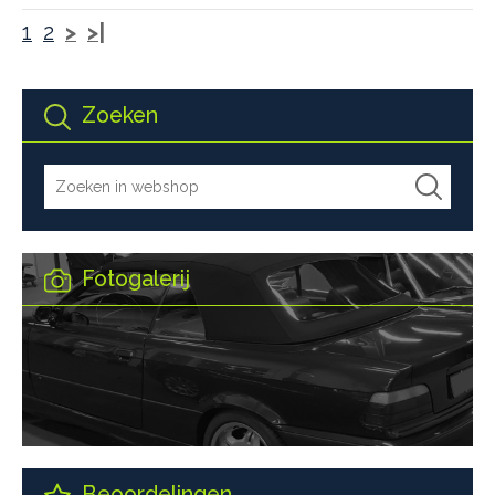
1
2
>
>|
Zoeken
Fotogalerij
Beoordelingen