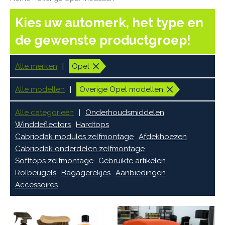
Kies uw automerk, het type en
de gewenste productgroep!
Alle merken
Opel
Alle modellen
Overige Opel modellen
Alle categorieën
Onderhoudsmiddelen
Winddeflectors
Hardtops
Cabriodak modules zelfmontage
Afdekhoezen
Cabriodak onderdelen zelfmontage
Softtops zelfmontage
Gebruikte artikelen
Rolbeugels
Bagagerekjes
Aanbiedingen
Accessoires