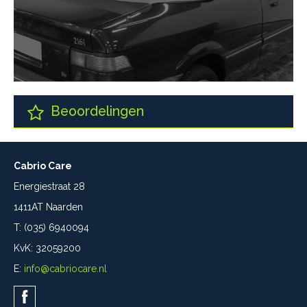
Beoordelingen
Cabrio Care
Energiestraat 28
1411AT Naarden
T: (035) 6940094
KvK: 32059200
E:
info@cabriocare.nl