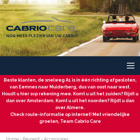
NÓG MEER PLEZIER VAN UW CABRIO
Beste klanten, de snelweg A1 is in één richting afgesloten,
van Eemnes naar Muiderberg, dus van oost naar west.
Houdt u hier svp rekening mee. Komt u uit het zuiden? Rijdt u
dan over Amsterdam. Komt u uit het noorden? Rijdt u dan
over Almere.
Check route-informatie op internet! Met vriendelijke
groeten, Team Cabrio Care
Home
›
Peugeot
›
Accessoires