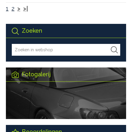
1
2
>
>|
Zoeken
Fotogalerij
Beoordelingen