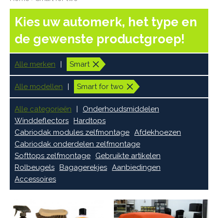
Kies uw automerk, het type en
de gewenste productgroep!
Alle merken
Smart
Alle modellen
Smart for two
Alle categorieën
Onderhoudsmiddelen
Winddeflectors
Hardtops
Cabriodak modules zelfmontage
Afdekhoezen
Cabriodak onderdelen zelfmontage
Softtops zelfmontage
Gebruikte artikelen
Rolbeugels
Bagagerekjes
Aanbiedingen
Accessoires