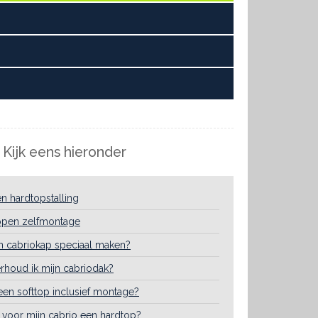
 Kijk eens hieronder
en hardtopstalling
ppen zelfmontage
n cabriokap speciaal maken?
houd ik mijn cabriodak?
een softtop inclusief montage?
r voor mijn cabrio een hardtop?