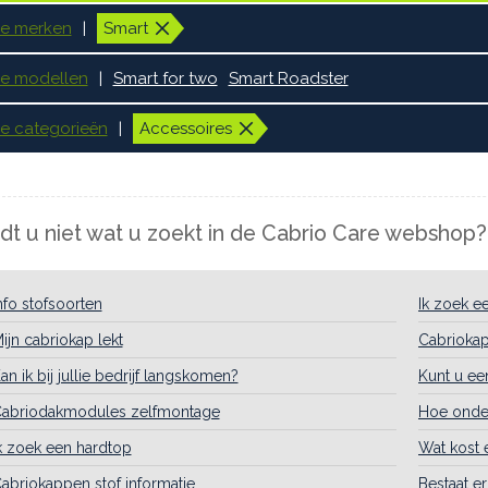
le merken
Smart
le modellen
Smart for two
Smart Roadster
le categorieën
Accessoires
dt u niet wat u zoekt in de Cabrio Care webshop?
nfo stofsoorten
Ik zoek e
ijn cabriokap lekt
Cabrioka
an ik bij jullie bedrijf langskomen?
Kunt u ee
abriodakmodules zelfmontage
Hoe onder
k zoek een hardtop
Wat kost 
abriokappen stof informatie
Bestaat e