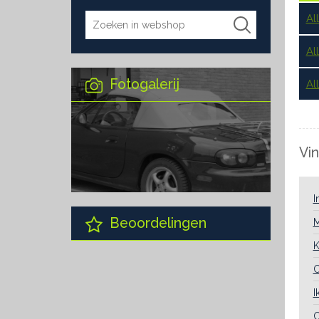
Al
Al
Fotogalerij
Al
Vin
I
Beoordelingen
M
K
C
I
C