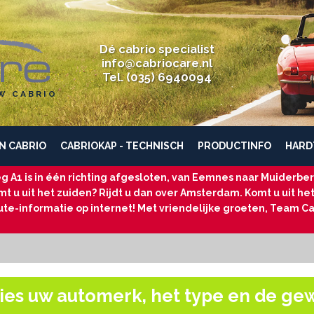
Dé cabrio specialist
info@cabriocare.nl
Tel. (035) 6940094
W CABRIO
N CABRIO
CABRIOKAP - TECHNISCH
PRODUCTINFO
HARD
g A1 is in één richting afgesloten, van Eemnes naar Muiderberg
t u uit het zuiden? Rijdt u dan over Amsterdam. Komt u uit he
ute-informatie op internet! Met vriendelijke groeten, Team Ca
ies uw automerk, het type en de ge