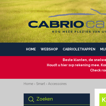
NÓG MEER PLEZIER VAN U
HOME
WEBSHOP
CABRIOLETKAPPEN
MIJ
Beste klanten, de snelwe
Houdt u hier svp rekening mee. Kom
Check ro
Home
›
Smart
›
Accessoires
Zoeken
K