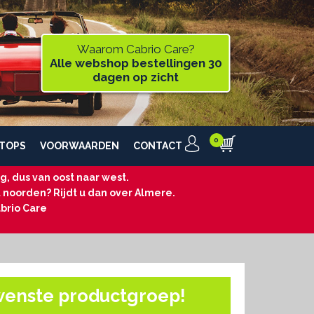
Waarom Cabrio Care?
Alle webshop bestellingen 30
dagen op zicht
TOPS
VOORWAARDEN
CONTACT
, dus van oost naar west.
t noorden? Rijdt u dan over Almere.
brio Care
wenste productgroep!