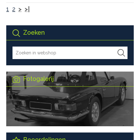
1
2
>
>|
Zoeken
Fotogalerij
Beoordelingen