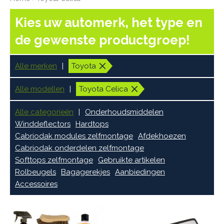
Kies uw automerk, het type en
de gewenste productgroep!
Alle merken
Toyota
Alle modellen
Toyota Celica
Alle categorieën
Onderhoudsmiddelen
Winddeflectors
Hardtops
Cabriodak modules zelfmontage
Afdekhoezen
Cabriodak onderdelen zelfmontage
Softtops zelfmontage
Gebruikte artikelen
Rolbeugels
Bagagerekjes
Aanbiedingen
Accessoires