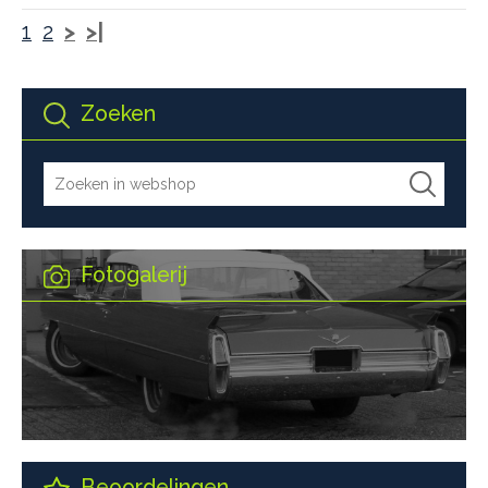
1
2
>
>|
Zoeken
Fotogalerij
Beoordelingen