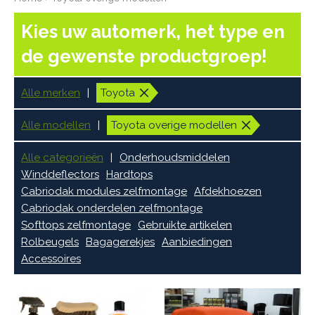
Kies uw automerk, het type en
de gewenste productgroep!
Alle merken
Toyota
Alle modellen
Toyota overige modellen
Alle categorieën
Onderhoudsmiddelen
Winddeflectors
Hardtops
Cabriodak modules zelfmontage
Afdekhoezen
Cabriodak onderdelen zelfmontage
Softtops zelfmontage
Gebruikte artikelen
Rolbeugels
Bagagerekjes
Aanbiedingen
Accessoires