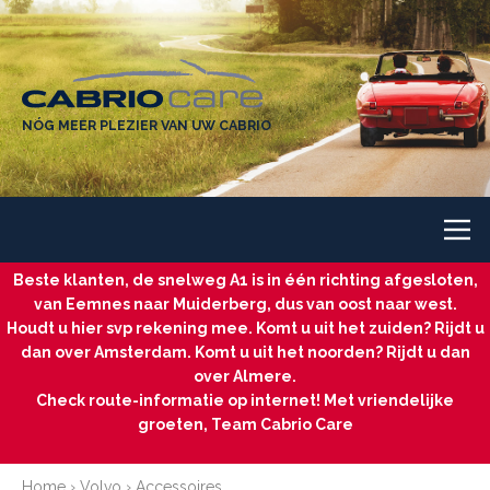
NÓG MEER PLEZIER VAN UW CABRIO
Beste klanten, de snelweg A1 is in één richting afgesloten,
van Eemnes naar Muiderberg, dus van oost naar west.
Houdt u hier svp rekening mee. Komt u uit het zuiden? Rijdt u
dan over Amsterdam. Komt u uit het noorden? Rijdt u dan
over Almere.
Check route-informatie op internet! Met vriendelijke
groeten, Team Cabrio Care
Home
›
Volvo
›
Accessoires