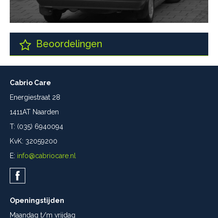
Beoordelingen
Cabrio Care
Energiestraat 28
1411AT Naarden
T: (035) 6940094
KvK: 32059200
E:
info@cabriocare.nl
Openingstijden
Maandag t/m vrijdag