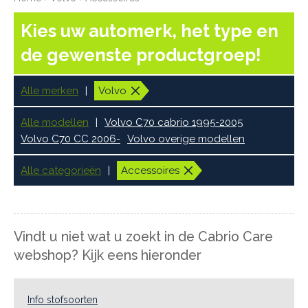
Kies uw automerk, het type en
de gewenste productgroep!
Alle merken
Volvo
Alle modellen
Volvo C70 cabrio 1995-2005
Volvo C70 CC 2006-
Volvo overige modellen
Alle categorieën
Accessoires
Vindt u niet wat u zoekt in de Cabrio Care
webshop? Kijk eens hieronder
Info stofsoorten